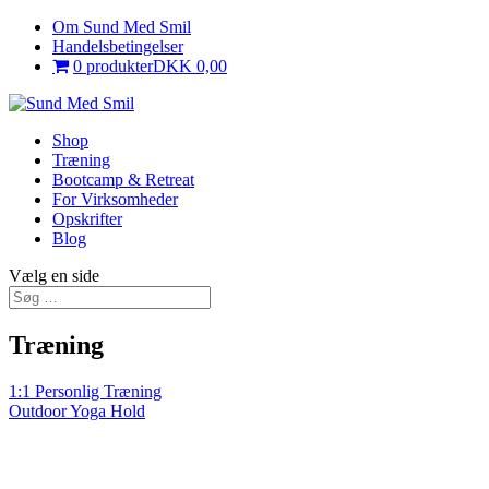
Om Sund Med Smil
Handelsbetingelser
0 produkter
DKK 0,00
Shop
Træning
Bootcamp & Retreat
For Virksomheder
Opskrifter
Blog
Vælg en side
Træning
1:1 Personlig Træning
Outdoor Yoga Hold