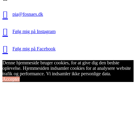

pia@fosnaes.dk

Følg mig på Instagram

Følg mig på Facebook
Denne hjemmeside bruger cookies, for at give dig den bedste
oplevelse. Hjemmesiden indsamler cookies for at analysere website
trafik og performance. Vi indsamler ikke personlige data.
Accepter