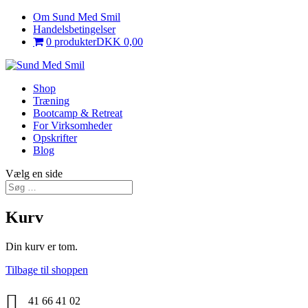
Om Sund Med Smil
Handelsbetingelser
0 produkter
DKK 0,00
Shop
Træning
Bootcamp & Retreat
For Virksomheder
Opskrifter
Blog
Vælg en side
Kurv
Din kurv er tom.
Tilbage til shoppen

41 66 41 02